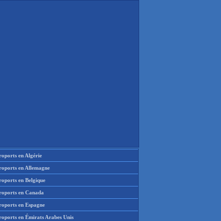
oports en Algérie
roports en Allemagne
roports en Belgique
roports en Canada
roports en Espagne
roports en Émirats Arabes Unis