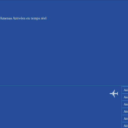
 Amenas Arrivées en temps réel
Aér
Aé
Aé
Aé
Aé
Aé