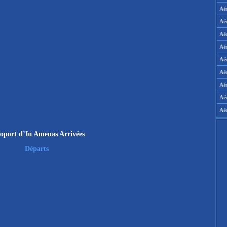
Aé
Aé
Aé
Aé
Aér
Aér
Aé
Aé
Aé
oport d’In Amenas Arrivées
Départs