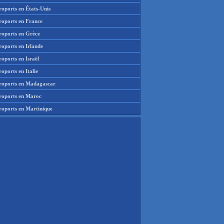
roports en États-Unis
roports en France
roports en Grèce
roports en Irlande
oports en Israël
oports en Italie
roports en Madagascar
roports en Maroc
roports en Martinique