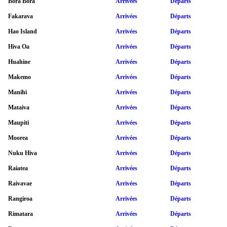
Bora Bora
Arrivées
Départs
Fakarava
Arrivées
Départs
Hao Island
Arrivées
Départs
Hiva Oa
Arrivées
Départs
Huahine
Arrivées
Départs
Makemo
Arrivées
Départs
Manihi
Arrivées
Départs
Mataiva
Arrivées
Départs
Maupiti
Arrivées
Départs
Moorea
Arrivées
Départs
Nuku Hiva
Arrivées
Départs
Raiatea
Arrivées
Départs
Raivavae
Arrivées
Départs
Rangiroa
Arrivées
Départs
Rimatara
Arrivées
Départs