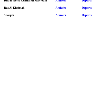
Dubai World Central Al Maktoum
Arrivées
Départs
Ras Al Khaimah
Arrivées
Départs
Sharjah
Arrivées
Départs