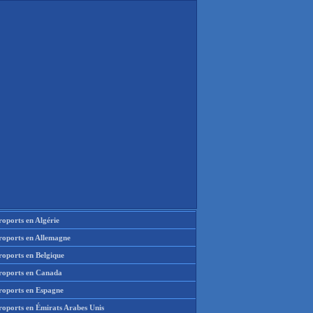
oports en Algérie
roports en Allemagne
roports en Belgique
roports en Canada
roports en Espagne
roports en Émirats Arabes Unis