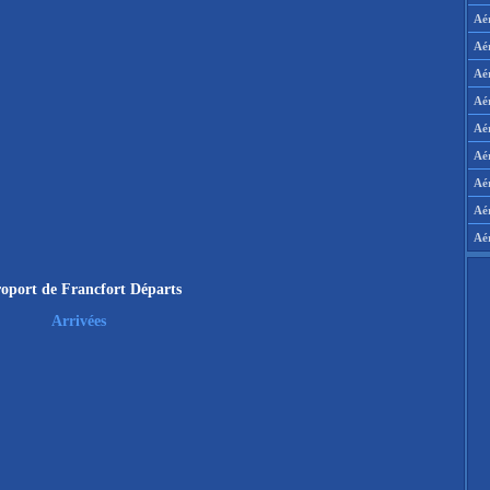
Aé
Aé
Aé
Aé
Aér
Aér
Aé
Aé
Aé
oport de Francfort Départs
Arrivées