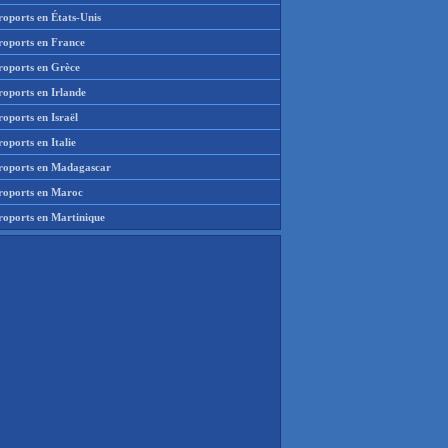
roports en États-Unis
roports en France
roports en Grèce
roports en Irlande
oports en Israël
oports en Italie
roports en Madagascar
roports en Maroc
roports en Martinique