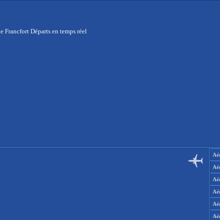
e Francfort Départs en temps réel
Aér
Aé
Aé
Aé
Aé
Aé