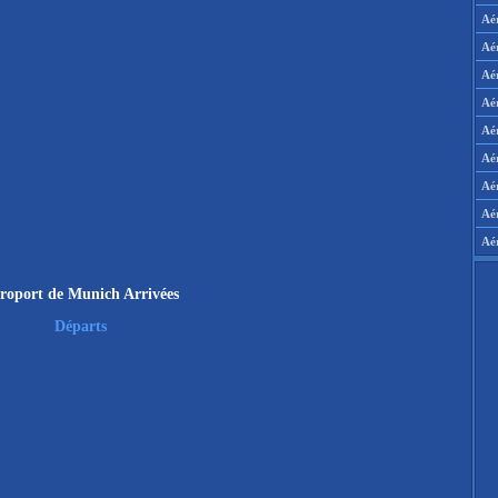
Aé
Aé
Aé
Aé
Aér
Aér
Aé
Aé
Aé
roport de Munich Arrivées
Départs