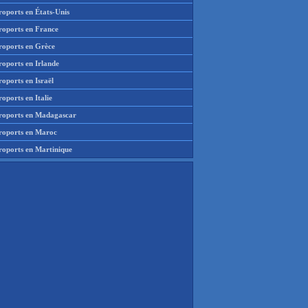
roports en États-Unis
roports en France
roports en Grèce
roports en Irlande
oports en Israël
oports en Italie
roports en Madagascar
roports en Maroc
roports en Martinique