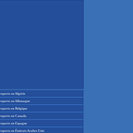
oports en Algérie
roports en Allemagne
roports en Belgique
roports en Canada
roports en Espagne
roports en Émirats Arabes Unis