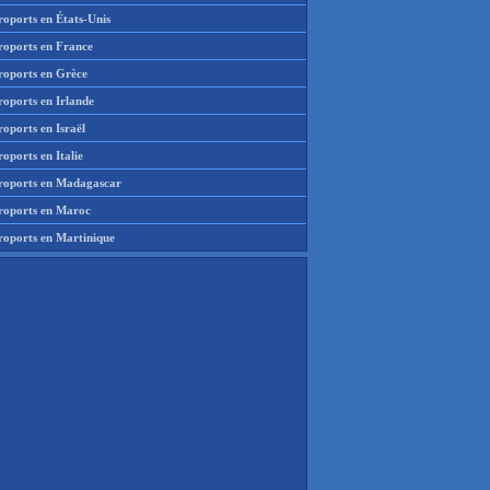
roports en États-Unis
roports en France
roports en Grèce
roports en Irlande
oports en Israël
oports en Italie
roports en Madagascar
roports en Maroc
roports en Martinique