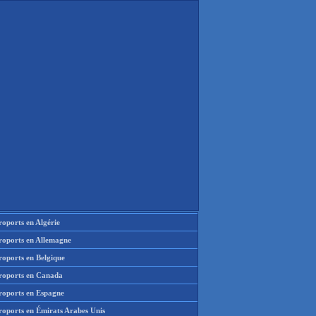
oports en Algérie
roports en Allemagne
roports en Belgique
roports en Canada
roports en Espagne
roports en Émirats Arabes Unis