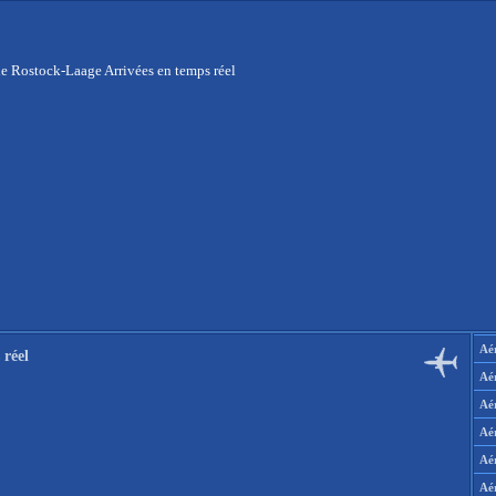
e Rostock-Laage Arrivées en temps réel
Aér
 réel
Aé
Aé
Aé
Aé
Aé