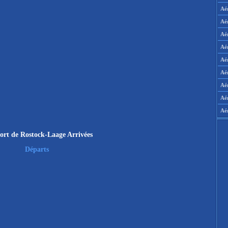
Aé
Aé
Aé
Aé
Aér
Aér
Aé
Aé
Aé
ort de Rostock-Laage Arrivées
Départs