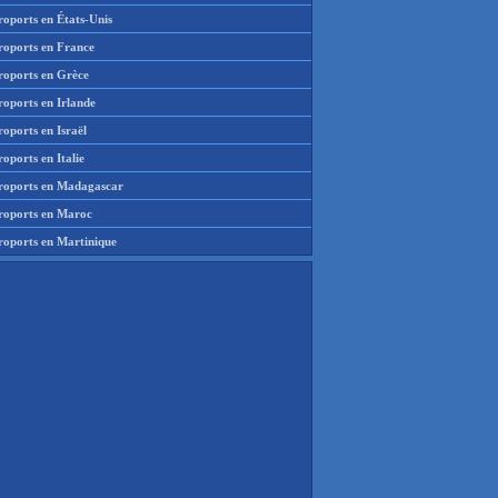
roports en États-Unis
roports en France
roports en Grèce
roports en Irlande
oports en Israël
oports en Italie
roports en Madagascar
roports en Maroc
roports en Martinique