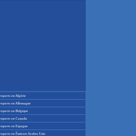
oports en Algérie
roports en Allemagne
roports en Belgique
roports en Canada
roports en Espagne
roports en Émirats Arabes Unis