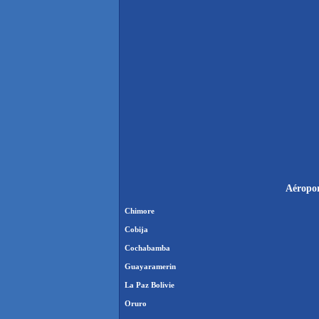
Aéropor
Chimore
Cobija
Cochabamba
Guayaramerin
La Paz Bolivie
Oruro