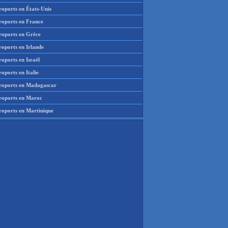
roports en États-Unis
roports en France
roports en Grèce
roports en Irlande
oports en Israël
oports en Italie
roports en Madagascar
roports en Maroc
roports en Martinique