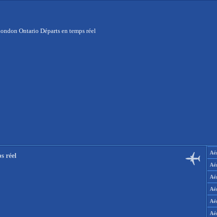
ondon Ontario Départs en temps réel
Aér
s réel
Aé
Aé
Aé
Aé
Aé