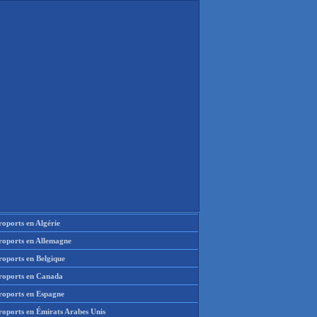
oports en Algérie
roports en Allemagne
roports en Belgique
roports en Canada
roports en Espagne
roports en Émirats Arabes Unis