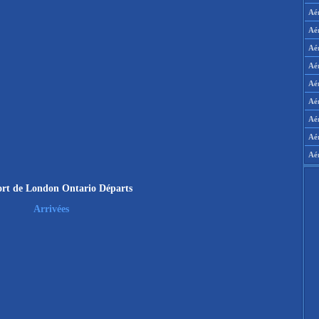
Aé
Aé
Aé
Aé
Aér
Aér
Aé
Aé
Aé
rt de London Ontario Départs
Arrivées