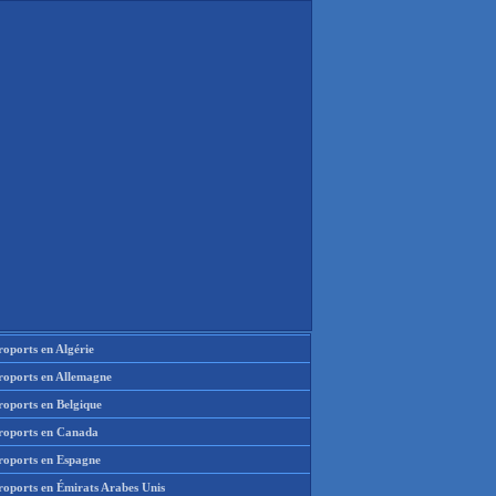
oports en Algérie
roports en Allemagne
roports en Belgique
roports en Canada
roports en Espagne
roports en Émirats Arabes Unis