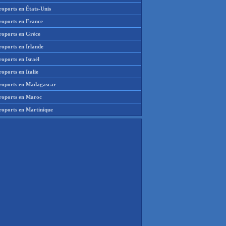
roports en États-Unis
roports en France
roports en Grèce
roports en Irlande
oports en Israël
oports en Italie
roports en Madagascar
roports en Maroc
roports en Martinique