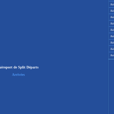
Aé
Aé
Aé
Aé
Aér
Aér
Aé
Aé
Aé
éroport de Split Départs
Arrivées