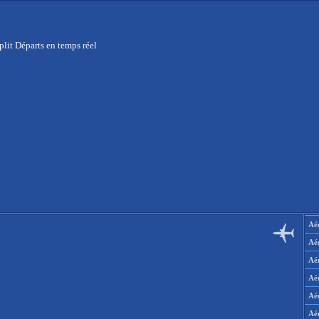
plit Départs en temps réel
Aér
Aé
Aé
Aé
Aé
Aé