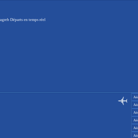
agreb Départs en temps réel
Aér
Aé
Aé
Aé
Aé
Aé