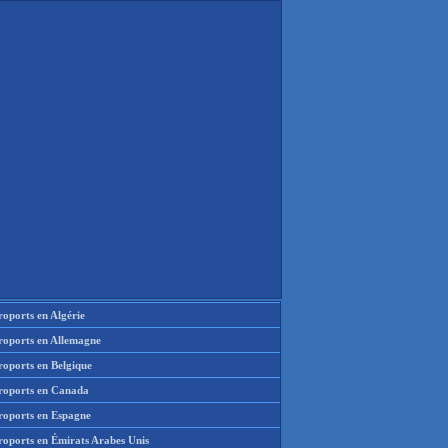
oports en Algérie
roports en Allemagne
roports en Belgique
roports en Canada
roports en Espagne
roports en Émirats Arabes Unis