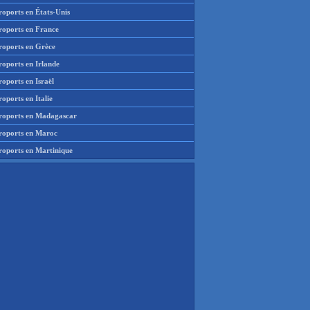
roports en États-Unis
roports en France
roports en Grèce
roports en Irlande
oports en Israël
oports en Italie
roports en Madagascar
roports en Maroc
roports en Martinique