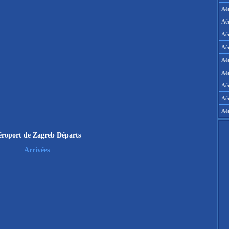
Aé
Aé
Aé
Aé
Aér
Aér
Aé
Aé
Aé
roport de Zagreb Départs
Arrivées