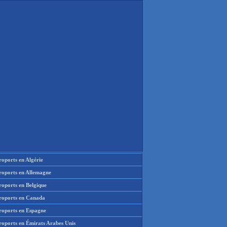
oports en Algérie
roports en Allemagne
roports en Belgique
roports en Canada
roports en Espagne
roports en Émirats Arabes Unis