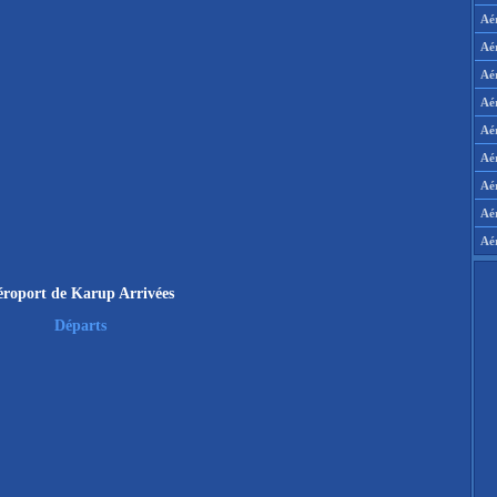
Aé
Aé
Aé
Aé
Aér
Aér
Aé
Aé
Aé
éroport de Karup Arrivées
Départs