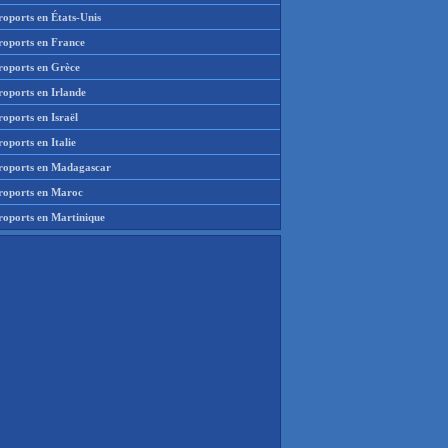
roports en États-Unis
roports en France
roports en Grèce
roports en Irlande
oports en Israël
oports en Italie
roports en Madagascar
roports en Maroc
roports en Martinique