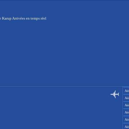
e Karup Arrivées en temps réel
Aér
Aé
Aé
Aé
Aé
Aé