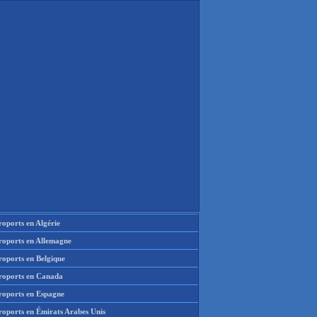
oports en Algérie
roports en Allemagne
roports en Belgique
roports en Canada
roports en Espagne
roports en Émirats Arabes Unis