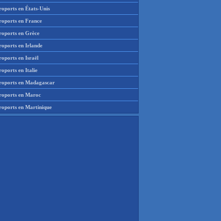
roports en États-Unis
roports en France
roports en Grèce
roports en Irlande
oports en Israël
oports en Italie
roports en Madagascar
roports en Maroc
roports en Martinique