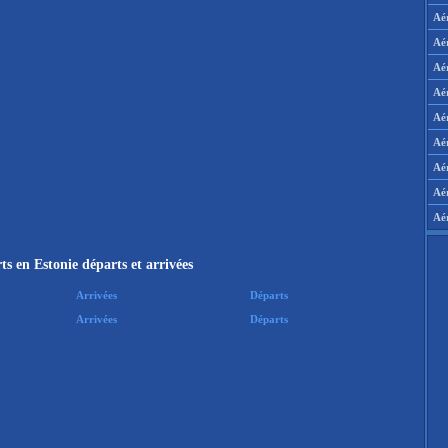
Aé
Aé
Aé
Aé
Aér
Aér
Aé
Aé
Aé
s en Estonie départs et arrivées
Arrivées
Départs
Arrivées
Départs