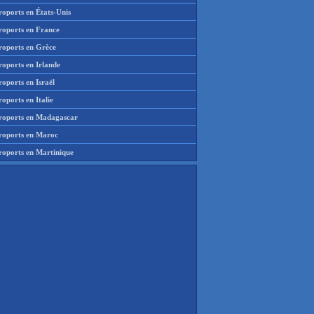
roports en États-Unis
roports en France
roports en Grèce
roports en Irlande
oports en Israël
oports en Italie
roports en Madagascar
roports en Maroc
roports en Martinique