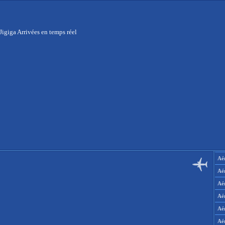
Jigiga Arrivées en temps réel
Aér
Aé
Aé
Aé
Aé
Aé