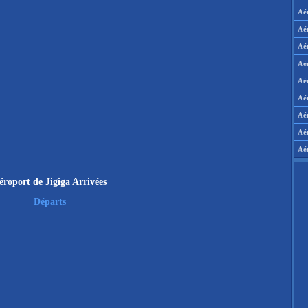
Aé
Aé
Aé
Aé
Aér
Aér
Aé
Aé
Aé
éroport de Jigiga Arrivées
Départs