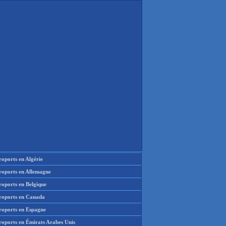
oports en Algérie
roports en Allemagne
roports en Belgique
roports en Canada
roports en Espagne
roports en Émirats Arabes Unis