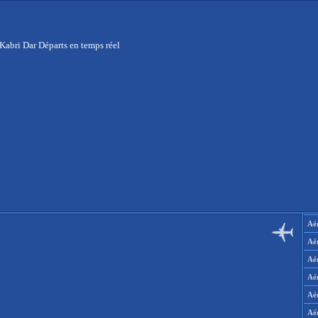
Kabri Dar Départs en temps réel
Aér
Aé
Aé
Aé
Aé
Aé