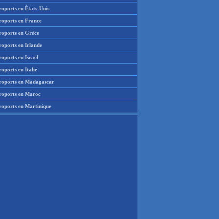
roports en États-Unis
roports en France
roports en Grèce
roports en Irlande
oports en Israël
oports en Italie
roports en Madagascar
roports en Maroc
roports en Martinique