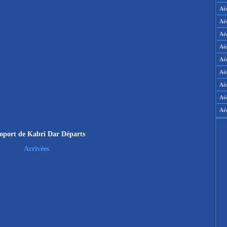
Aé
Aé
Aé
Aé
Aér
Aér
Aé
Aé
Aé
oport de Kabri Dar Départs
Arrivées