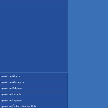
oports en Algérie
roports en Allemagne
roports en Belgique
roports en Canada
roports en Espagne
roports en Émirats Arabes Unis