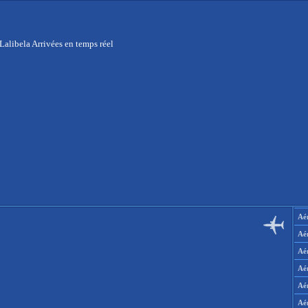
Lalibela Arrivées en temps réel
Aér
Aé
Aé
Aé
Aé
Aé