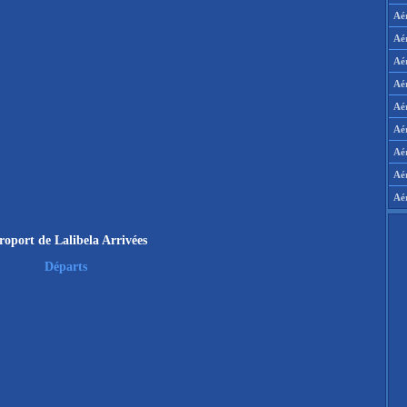
Aé
Aé
Aé
Aé
Aér
Aér
Aé
Aé
Aé
roport de Lalibela Arrivées
Départs