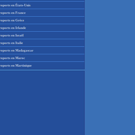
roports en États-Unis
roports en France
roports en Grèce
roports en Irlande
oports en Israël
oports en Italie
roports en Madagascar
roports en Maroc
roports en Martinique