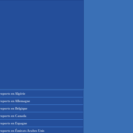
oports en Algérie
roports en Allemagne
roports en Belgique
roports en Canada
roports en Espagne
roports en Émirats Arabes Unis