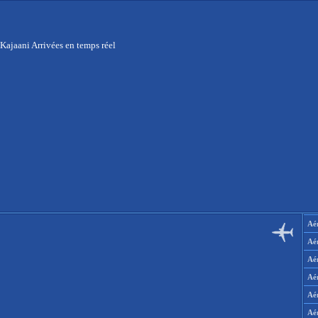
Kajaani Arrivées en temps réel
Aér
Aé
Aé
Aé
Aé
Aé