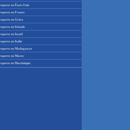
roports en États-Unis
roports en France
roports en Grèce
roports en Irlande
oports en Israël
oports en Italie
roports en Madagascar
roports en Maroc
roports en Martinique