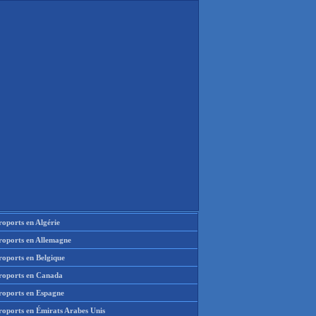
oports en Algérie
roports en Allemagne
roports en Belgique
roports en Canada
roports en Espagne
roports en Émirats Arabes Unis