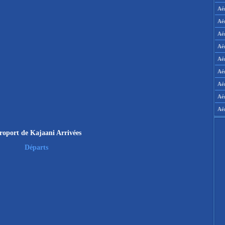
Aé
Aé
Aé
Aé
Aér
Aér
Aé
Aé
Aé
roport de Kajaani Arrivées
Départs