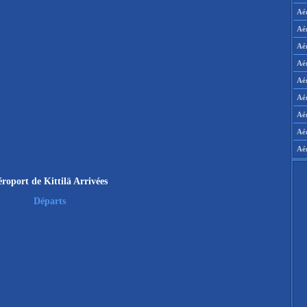
Aé
Aé
Aé
Aé
Aér
Aér
Aé
Aé
Aé
roport de Kittilä Arrivées
Départs