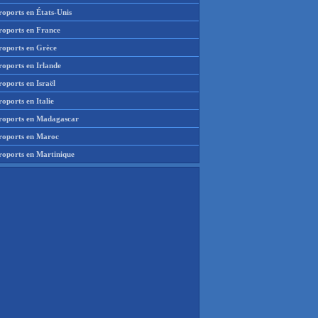
roports en États-Unis
roports en France
roports en Grèce
roports en Irlande
oports en Israël
oports en Italie
roports en Madagascar
roports en Maroc
roports en Martinique