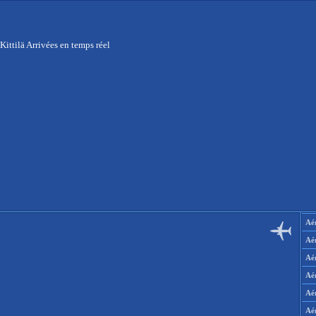
Kittilä Arrivées en temps réel
Aér
Aé
Aé
Aé
Aé
Aé