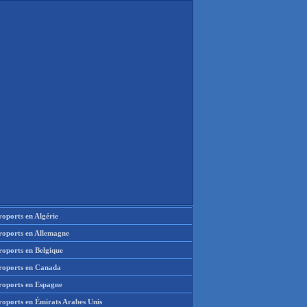
oports en Algérie
roports en Allemagne
roports en Belgique
roports en Canada
roports en Espagne
roports en Émirats Arabes Unis