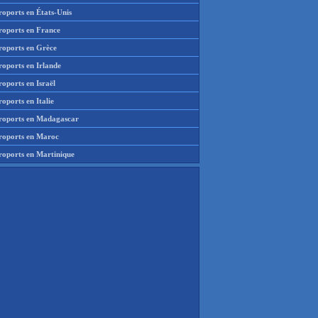
roports en États-Unis
roports en France
roports en Grèce
roports en Irlande
oports en Israël
oports en Italie
roports en Madagascar
roports en Maroc
roports en Martinique