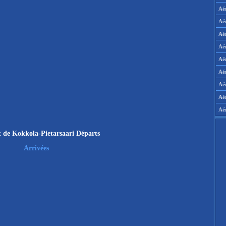
Aé
Aé
Aé
Aé
Aér
Aér
Aé
Aé
Aé
 de Kokkola-Pietarsaari Départs
Arrivées