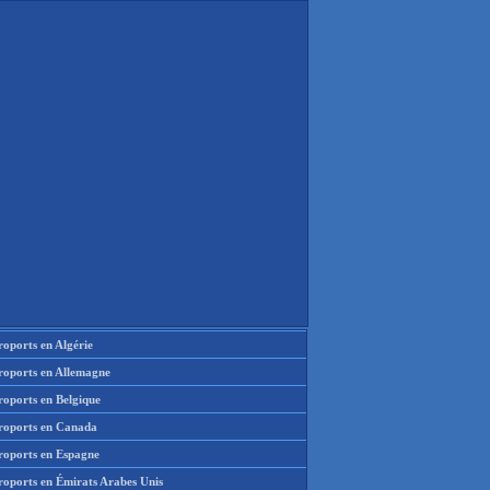
oports en Algérie
roports en Allemagne
roports en Belgique
roports en Canada
roports en Espagne
roports en Émirats Arabes Unis