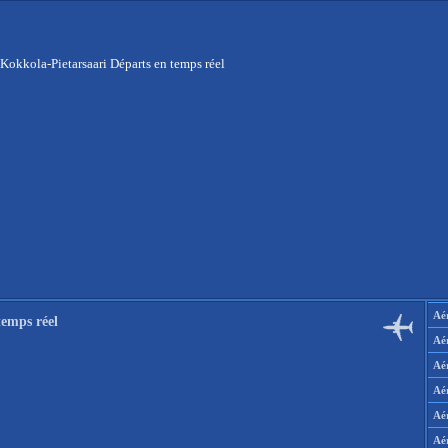
Kokkola-Pietarsaari Départs en temps réel
Aér
temps réel
Aé
Aé
Aé
Aé
Aé