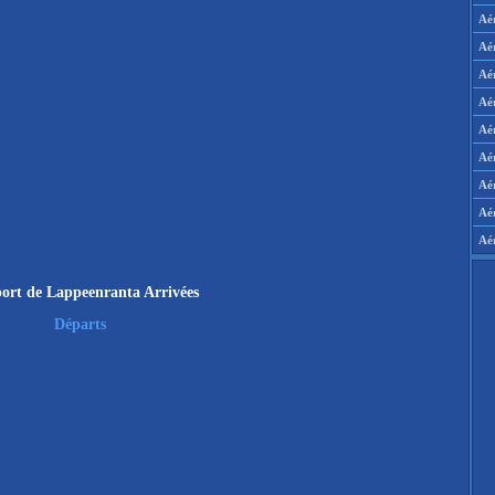
Aé
Aé
Aé
Aé
Aér
Aér
Aé
Aé
Aé
ort de Lappeenranta Arrivées
Départs