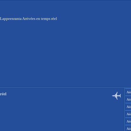
Lappeenranta Arrivées en temps réel
Aér
réel
Aé
Aé
Aé
Aé
Aé