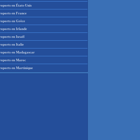
roports en États-Unis
roports en France
roports en Grèce
roports en Irlande
oports en Israël
oports en Italie
roports en Madagascar
roports en Maroc
roports en Martinique