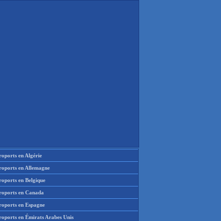
oports en Algérie
roports en Allemagne
roports en Belgique
roports en Canada
roports en Espagne
roports en Émirats Arabes Unis