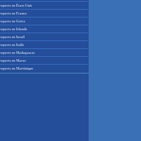
roports en États-Unis
roports en France
roports en Grèce
roports en Irlande
oports en Israël
oports en Italie
roports en Madagascar
roports en Maroc
roports en Martinique