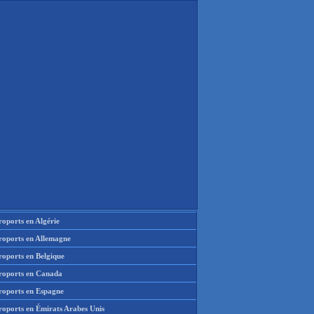
oports en Algérie
roports en Allemagne
roports en Belgique
roports en Canada
roports en Espagne
roports en Émirats Arabes Unis