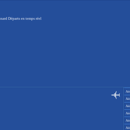
nard Départs en temps réel
Aér
Aé
Aé
Aé
Aé
Aé