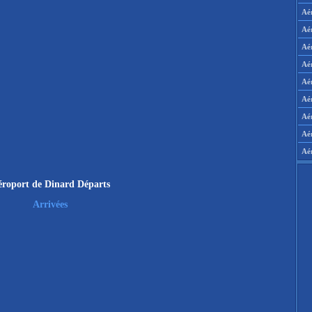
Aé
Aé
Aé
Aé
Aér
Aér
Aé
Aé
Aé
roport de Dinard Départs
Arrivées