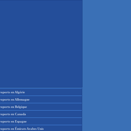
oports en Algérie
roports en Allemagne
roports en Belgique
roports en Canada
roports en Espagne
roports en Émirats Arabes Unis