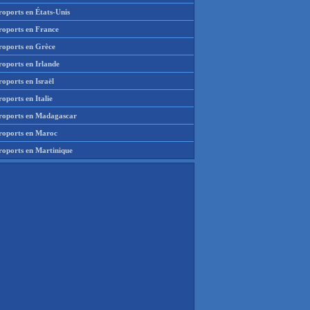
roports en États-Unis
roports en France
roports en Grèce
roports en Irlande
oports en Israël
oports en Italie
roports en Madagascar
roports en Maroc
roports en Martinique