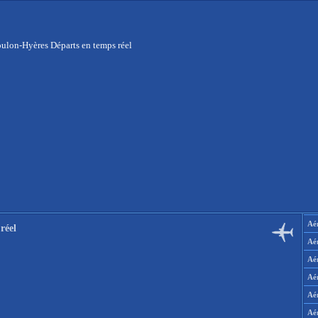
ulon-Hyères Départs en temps réel
Aér
réel
Aé
Aé
Aé
Aé
Aé