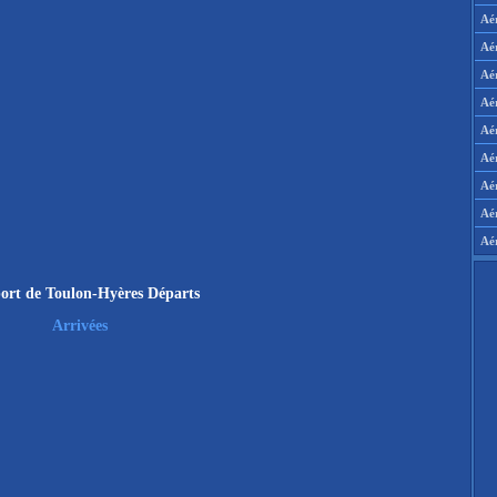
Aé
Aé
Aé
Aé
Aér
Aér
Aé
Aé
Aé
ort de Toulon-Hyères Départs
Arrivées