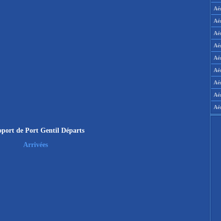
Aé
Aé
Aé
Aé
Aér
Aér
Aé
Aé
Aé
port de Port Gentil Départs
Arrivées