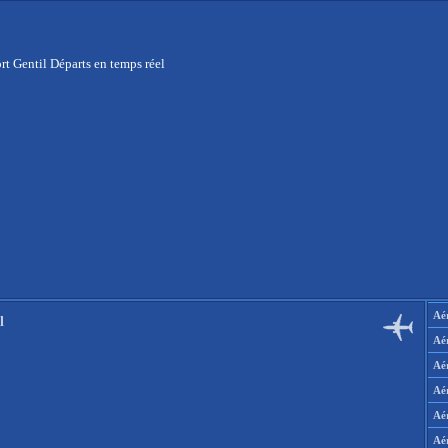
rt Gentil Départs en temps réel
Aér
l
Aé
Aé
Aé
Aé
Aé