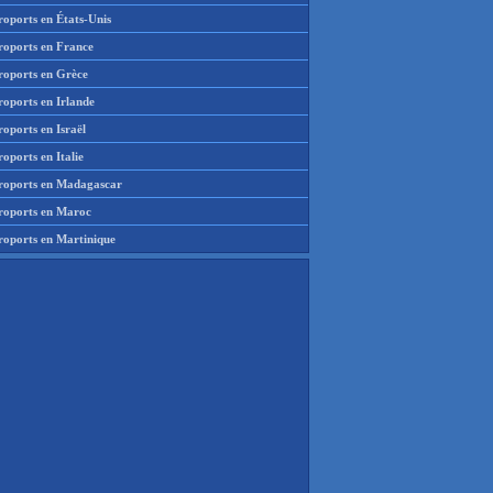
roports en États-Unis
roports en France
roports en Grèce
roports en Irlande
oports en Israël
oports en Italie
roports en Madagascar
roports en Maroc
roports en Martinique