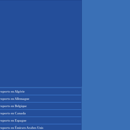
oports en Algérie
roports en Allemagne
roports en Belgique
roports en Canada
roports en Espagne
roports en Émirats Arabes Unis