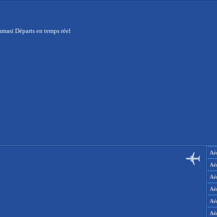
masi Départs en temps réel
Aér
Aé
Aé
Aé
Aé
Aé