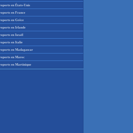
roports en États-Unis
roports en France
roports en Grèce
roports en Irlande
oports en Israël
oports en Italie
roports en Madagascar
roports en Maroc
roports en Martinique