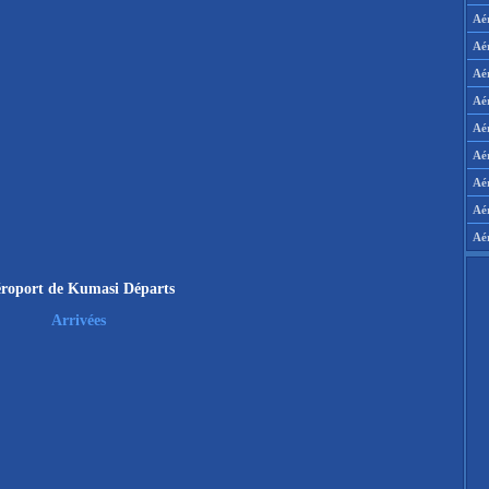
Aé
Aé
Aé
Aé
Aér
Aér
Aé
Aé
Aé
roport de Kumasi Départs
Arrivées