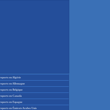
oports en Algérie
roports en Allemagne
roports en Belgique
roports en Canada
roports en Espagne
roports en Émirats Arabes Unis