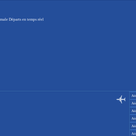
male Départs en temps réel
Aér
Aé
Aé
Aé
Aé
Aé