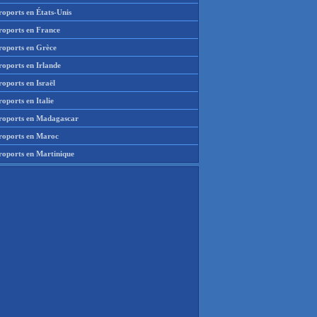
roports en États-Unis
roports en France
roports en Grèce
roports en Irlande
oports en Israël
oports en Italie
roports en Madagascar
roports en Maroc
roports en Martinique