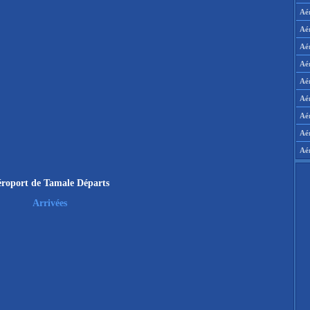
Aé
Aé
Aé
Aé
Aér
Aér
Aé
Aé
Aé
roport de Tamale Départs
Arrivées