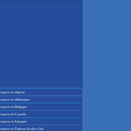
oports en Algérie
roports en Allemagne
roports en Belgique
roports en Canada
roports en Espagne
roports en Émirats Arabes Unis