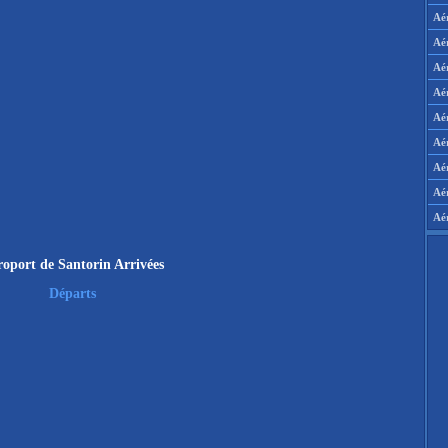
Aé
Aé
Aé
Aé
Aér
Aér
Aé
Aé
Aé
oport de Santorin Arrivées
Départs