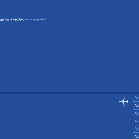
torin Arrivées en temps réel
Aér
Aé
Aé
Aé
Aé
Aé