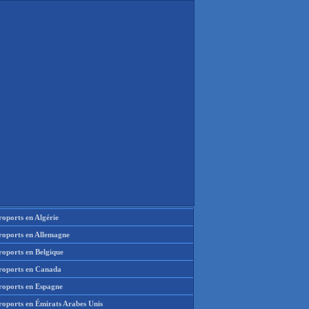
oports en Algérie
roports en Allemagne
roports en Belgique
roports en Canada
roports en Espagne
roports en Émirats Arabes Unis