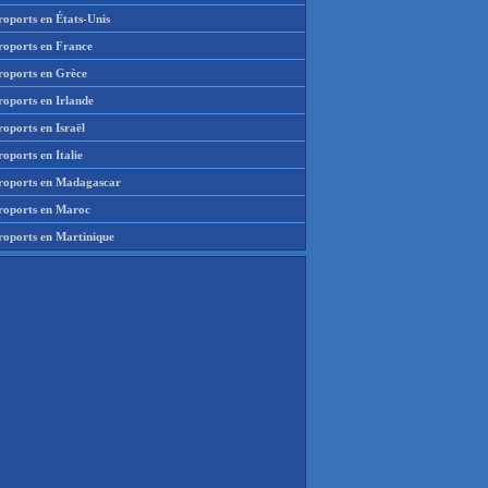
roports en États-Unis
roports en France
roports en Grèce
roports en Irlande
oports en Israël
oports en Italie
roports en Madagascar
roports en Maroc
roports en Martinique