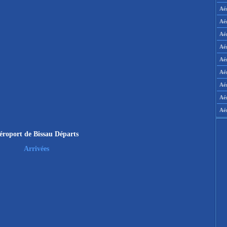
Aé
Aé
Aé
Aé
Aér
Aér
Aé
Aé
Aé
éroport de Bissau Départs
Arrivées