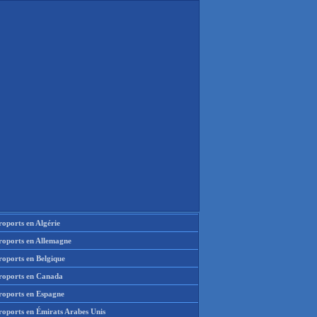
oports en Algérie
roports en Allemagne
roports en Belgique
roports en Canada
roports en Espagne
roports en Émirats Arabes Unis