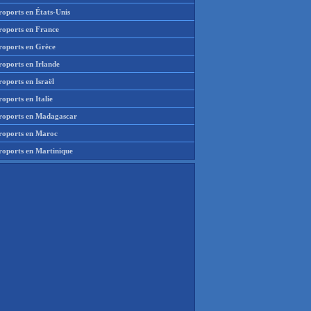
roports en États-Unis
roports en France
roports en Grèce
roports en Irlande
oports en Israël
oports en Italie
roports en Madagascar
roports en Maroc
roports en Martinique