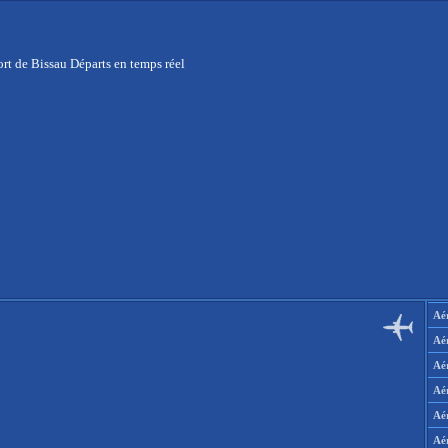
rt de Bissau Départs en temps réel
Aér
Aé
Aé
Aé
Aé
Aé