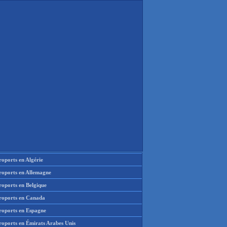
oports en Algérie
roports en Allemagne
roports en Belgique
roports en Canada
roports en Espagne
roports en Émirats Arabes Unis