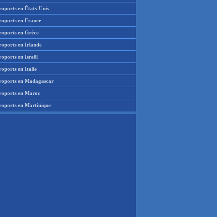
roports en États-Unis
roports en France
roports en Grèce
roports en Irlande
oports en Israël
oports en Italie
roports en Madagascar
roports en Maroc
roports en Martinique