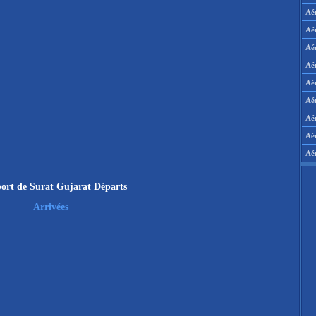
Aé
Aé
Aé
Aé
Aér
Aér
Aé
Aé
Aé
ort de Surat Gujarat Départs
Arrivées