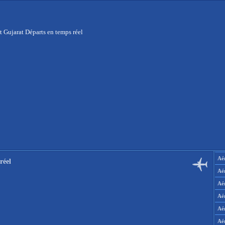
t Gujarat Départs en temps réel
Aér
réel
Aé
Aé
Aé
Aé
Aé