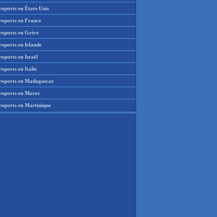
roports en États-Unis
roports en France
roports en Grèce
roports en Irlande
oports en Israël
oports en Italie
roports en Madagascar
roports en Maroc
roports en Martinique