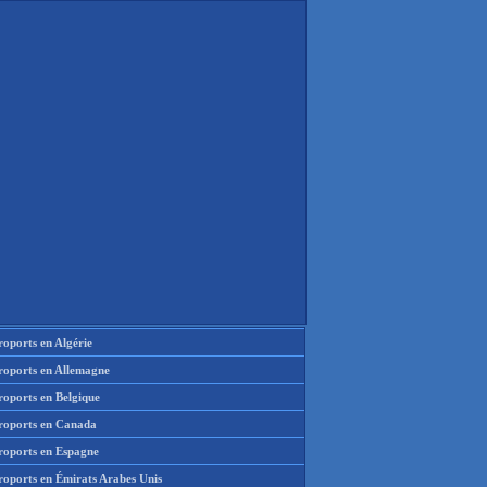
oports en Algérie
roports en Allemagne
roports en Belgique
roports en Canada
roports en Espagne
roports en Émirats Arabes Unis