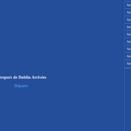
Aé
Aé
Aé
Aé
Aér
Aér
Aé
Aé
Aé
roport de Dublin Arrivées
Départs