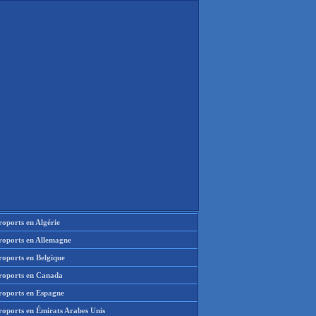
oports en Algérie
roports en Allemagne
roports en Belgique
roports en Canada
roports en Espagne
roports en Émirats Arabes Unis