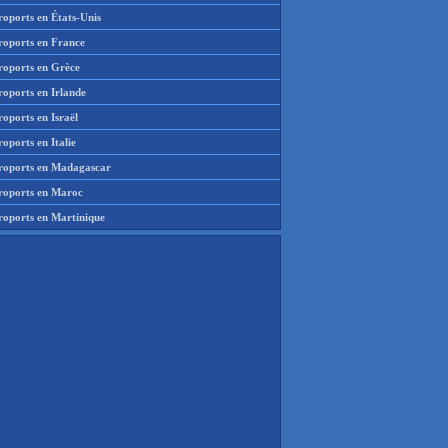
roports en États-Unis
roports en France
roports en Grèce
roports en Irlande
oports en Israël
oports en Italie
roports en Madagascar
roports en Maroc
roports en Martinique