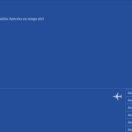
ublin Arrivées en temps réel
Aér
Aé
Aé
Aé
Aé
Aé