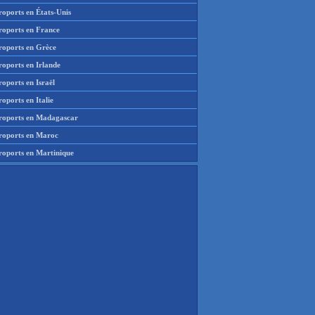
roports en États-Unis
roports en France
roports en Grèce
roports en Irlande
oports en Israël
oports en Italie
roports en Madagascar
roports en Maroc
roports en Martinique