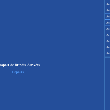
Aé
Aé
Aé
Aé
Aér
Aér
Aé
Aé
Aé
roport de Brindisi Arrivées
Départs