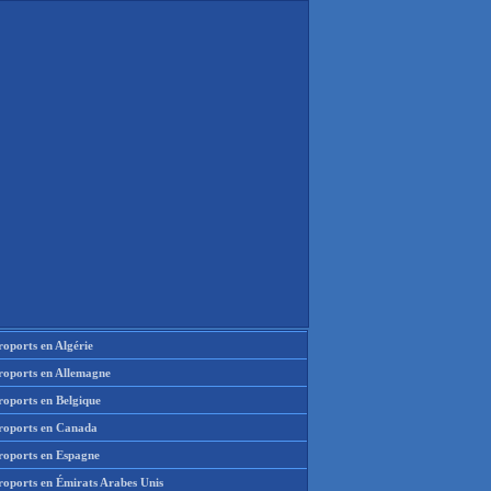
oports en Algérie
roports en Allemagne
roports en Belgique
roports en Canada
roports en Espagne
roports en Émirats Arabes Unis