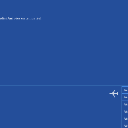
disi Arrivées en temps réel
Aér
Aé
Aé
Aé
Aé
Aé