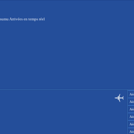
sumu Arrivées en temps réel
Aér
Aé
Aé
Aé
Aé
Aé