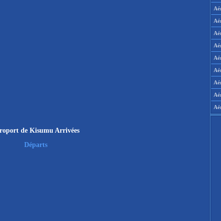
Aé
Aé
Aé
Aé
Aér
Aér
Aé
Aé
Aé
roport de Kisumu Arrivées
Départs