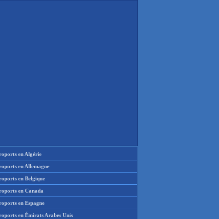
oports en Algérie
roports en Allemagne
roports en Belgique
roports en Canada
roports en Espagne
roports en Émirats Arabes Unis