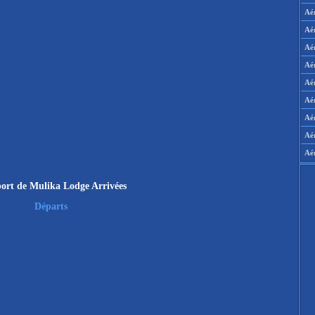
Aé
Aé
Aé
Aé
Aér
Aér
Aé
Aé
Aé
ort de Mulika Lodge Arrivées
Départs