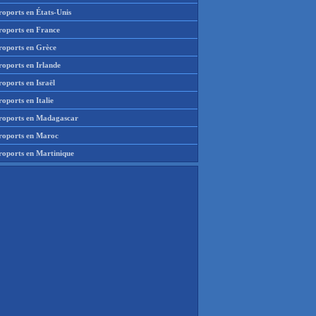
roports en États-Unis
roports en France
roports en Grèce
roports en Irlande
oports en Israël
oports en Italie
roports en Madagascar
roports en Maroc
roports en Martinique