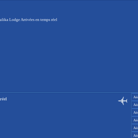
lika Lodge Arrivées en temps réel
Aér
réel
Aé
Aé
Aé
Aé
Aé