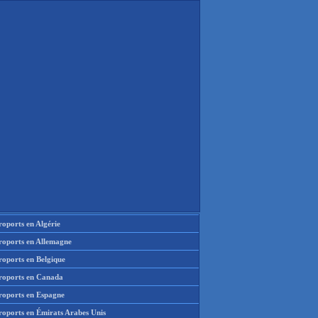
oports en Algérie
roports en Allemagne
roports en Belgique
roports en Canada
roports en Espagne
roports en Émirats Arabes Unis