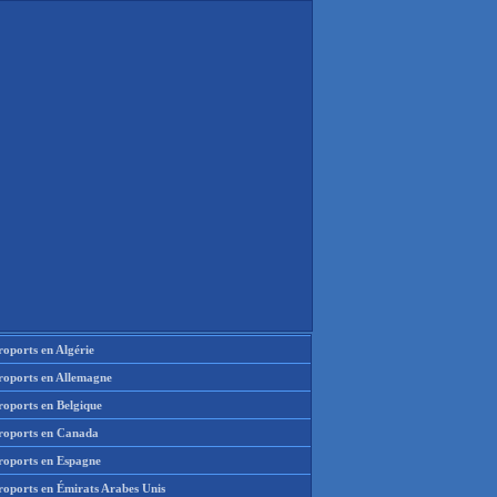
oports en Algérie
roports en Allemagne
roports en Belgique
roports en Canada
roports en Espagne
roports en Émirats Arabes Unis