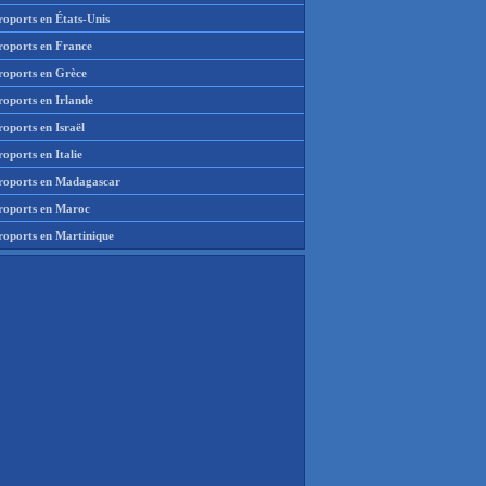
roports en États-Unis
roports en France
roports en Grèce
roports en Irlande
oports en Israël
oports en Italie
roports en Madagascar
roports en Maroc
roports en Martinique