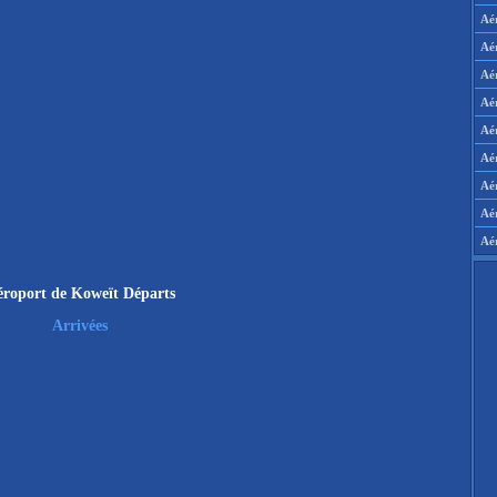
Aé
Aé
Aé
Aé
Aér
Aér
Aé
Aé
Aé
roport de Koweït Départs
Arrivées