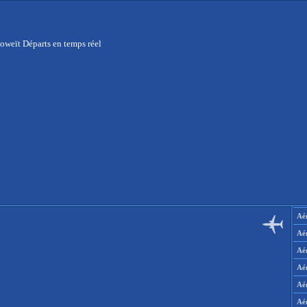
oweït Départs en temps réel
Aér
Aé
Aé
Aé
Aé
Aé