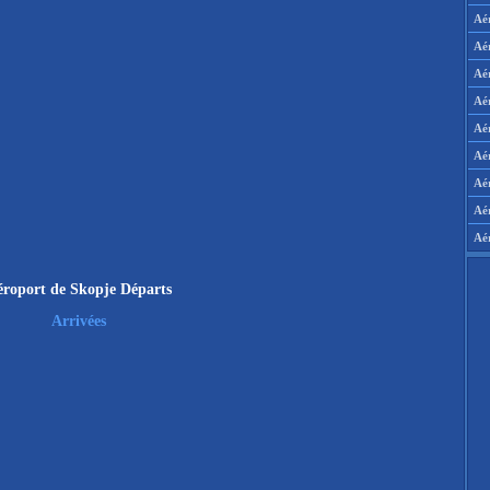
Aé
Aé
Aé
Aé
Aér
Aér
Aé
Aé
Aé
éroport de Skopje Départs
Arrivées