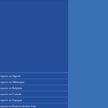
oports en Algérie
roports en Allemagne
roports en Belgique
roports en Canada
roports en Espagne
roports en Émirats Arabes Unis