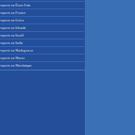
roports en États-Unis
roports en France
roports en Grèce
roports en Irlande
oports en Israël
oports en Italie
roports en Madagascar
roports en Maroc
roports en Martinique