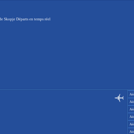
de Skopje Départs en temps réel
Aér
Aé
Aé
Aé
Aé
Aé