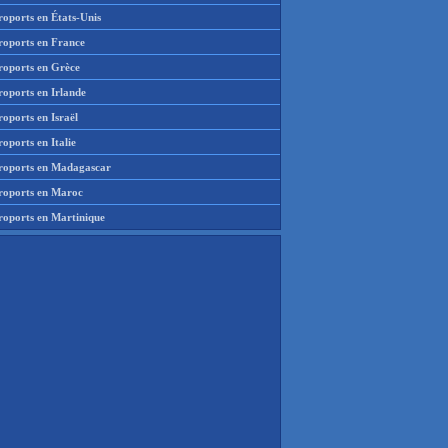
roports en États-Unis
roports en France
roports en Grèce
roports en Irlande
oports en Israël
oports en Italie
roports en Madagascar
roports en Maroc
roports en Martinique