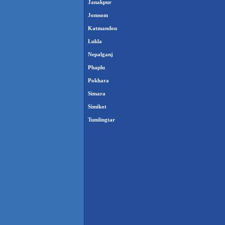
Janakpur
Jomsom
Katmandou
Lukla
Nepalganj
Phaplu
Pokhara
Simara
Simikot
Tumlingtar