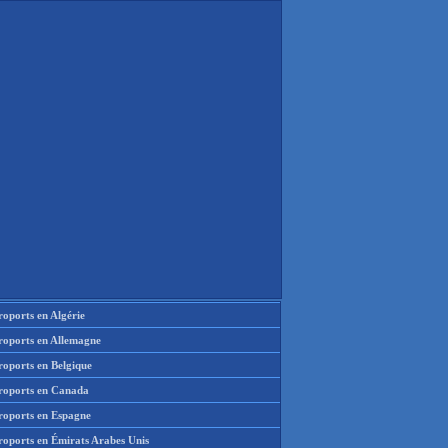
oports en Algérie
roports en Allemagne
roports en Belgique
roports en Canada
roports en Espagne
roports en Émirats Arabes Unis