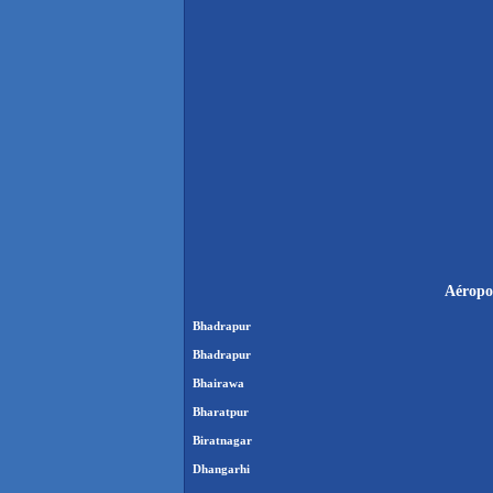
Aéropor
Bhadrapur
Bhadrapur
Bhairawa
Bharatpur
Biratnagar
Dhangarhi