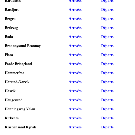
Bardufoss
Arrivées
Départs
Batsfjord
Arrivées
Départs
Bergen
Arrivées
Départs
Berlevag
Arrivées
Départs
Bodo
Arrivées
Départs
Bronnoysund Bronnoy
Arrivées
Départs
Floro
Arrivées
Départs
Forde Bringeland
Arrivées
Départs
Hammerfest
Arrivées
Départs
Harstad-Narvik
Arrivées
Départs
Hasvik
Arrivées
Départs
Haugesund
Arrivées
Départs
Honningsvag Valan
Arrivées
Départs
Kirkenes
Arrivées
Départs
Kristiansand Kjevik
Arrivées
Départs