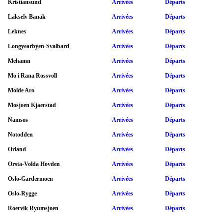
Kristiansund
Arrivées
Départs
Lakselv Banak
Arrivées
Départs
Leknes
Arrivées
Départs
Longyearbyen-Svalbard
Arrivées
Départs
Mehamn
Arrivées
Départs
Mo i Rana Rossvoll
Arrivées
Départs
Molde Aro
Arrivées
Départs
Mosjoen Kjaerstad
Arrivées
Départs
Namsos
Arrivées
Départs
Notodden
Arrivées
Départs
Orland
Arrivées
Départs
Orsta-Volda Hovden
Arrivées
Départs
Oslo-Gardermoen
Arrivées
Départs
Oslo-Rygge
Arrivées
Départs
Roervik Ryumsjoen
Arrivées
Départs