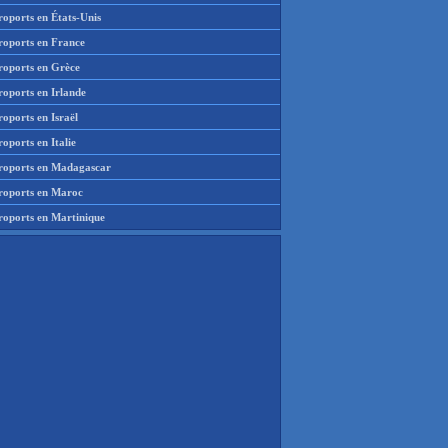
roports en États-Unis
roports en France
roports en Grèce
roports en Irlande
oports en Israël
oports en Italie
roports en Madagascar
roports en Maroc
roports en Martinique