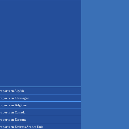
oports en Algérie
roports en Allemagne
roports en Belgique
roports en Canada
roports en Espagne
roports en Émirats Arabes Unis