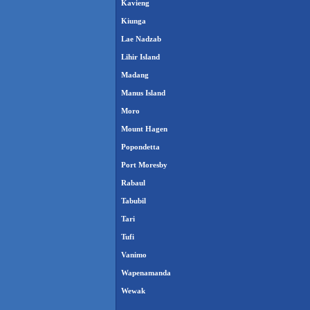
Kavieng
Kiunga
Lae Nadzab
Lihir Island
Madang
Manus Island
Moro
Mount Hagen
Popondetta
Port Moresby
Rabaul
Tabubil
Tari
Tufi
Vanimo
Wapenamanda
Wewak