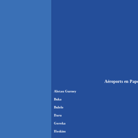
Aéroports en Papo
Alotau Gurney
Buka
Bulolo
Daru
Goroka
Hoskins