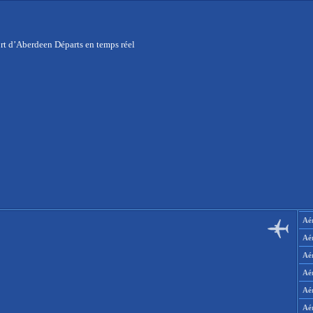
rt d’Aberdeen Départs en temps réel
Aér
Aé
Aé
Aé
Aé
Aé