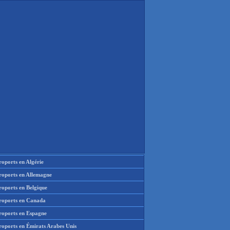
oports en Algérie
roports en Allemagne
roports en Belgique
roports en Canada
roports en Espagne
roports en Émirats Arabes Unis