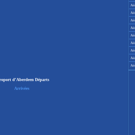
Aé
Aé
Aé
Aé
Aér
Aér
Aé
Aé
Aé
roport d’Aberdeen Départs
Arrivées