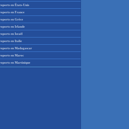
roports en États-Unis
roports en France
roports en Grèce
roports en Irlande
oports en Israël
oports en Italie
roports en Madagascar
roports en Maroc
roports en Martinique