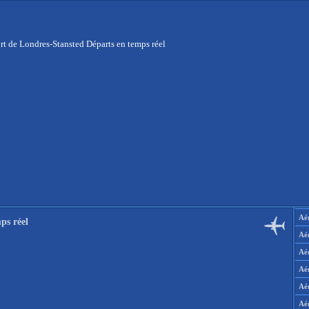
rt de Londres-Stansted Départs en temps réel
Aér
ps réel
Aé
Aé
Aé
Aé
Aé