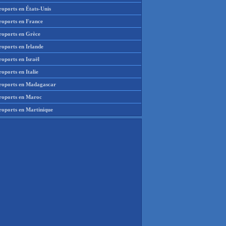
roports en États-Unis
roports en France
roports en Grèce
roports en Irlande
oports en Israël
oports en Italie
roports en Madagascar
roports en Maroc
roports en Martinique