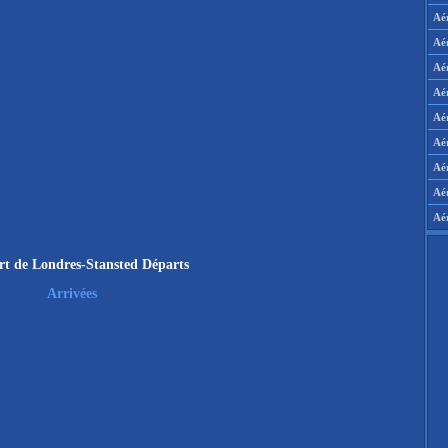
Aé
Aé
Aé
Aé
Aér
Aér
Aé
Aé
Aé
rt de Londres-Stansted Départs
Arrivées