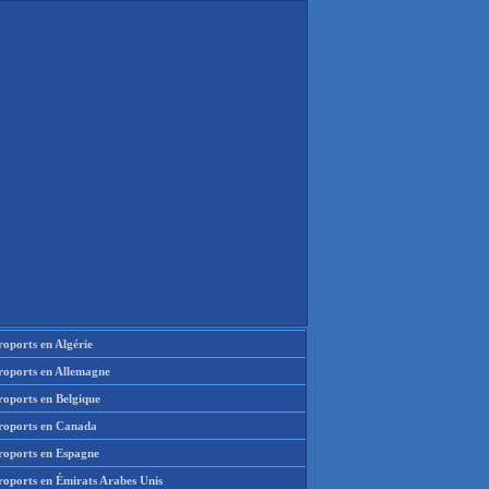
oports en Algérie
roports en Allemagne
roports en Belgique
roports en Canada
roports en Espagne
roports en Émirats Arabes Unis