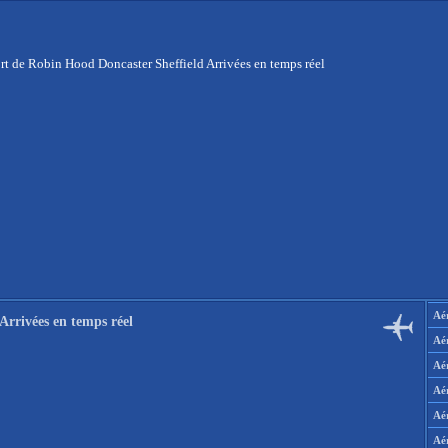
rt de Robin Hood Doncaster Sheffield Arrivées en temps réel
Aér
Arrivées en temps réel
Aé
Aé
Aé
Aé
Aé