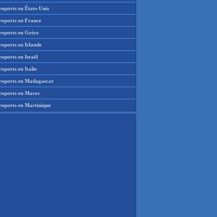
roports en États-Unis
roports en France
roports en Grèce
roports en Irlande
oports en Israël
oports en Italie
roports en Madagascar
roports en Maroc
roports en Martinique