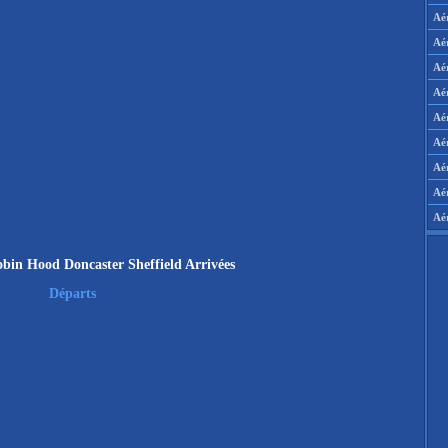
Aé
Aé
Aé
Aé
Aér
Aér
Aé
Aé
Aé
bin Hood Doncaster Sheffield Arrivées
Départs