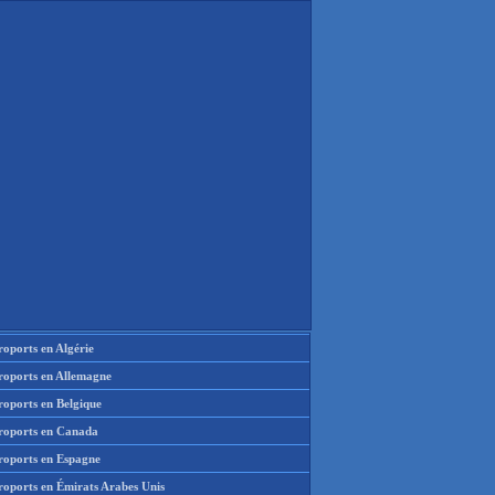
oports en Algérie
roports en Allemagne
roports en Belgique
roports en Canada
roports en Espagne
roports en Émirats Arabes Unis