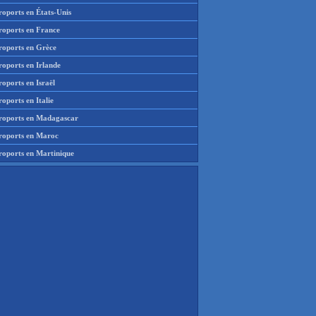
roports en États-Unis
roports en France
roports en Grèce
roports en Irlande
oports en Israël
oports en Italie
roports en Madagascar
roports en Maroc
roports en Martinique