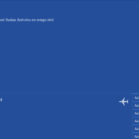
ort Sudan Arrivées en temps réel
Aér
el
Aé
Aé
Aé
Aé
Aé