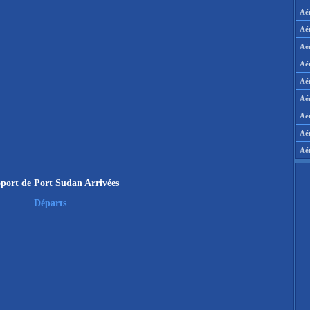
Aé
Aé
Aé
Aé
Aér
Aér
Aé
Aé
Aé
port de Port Sudan Arrivées
Départs