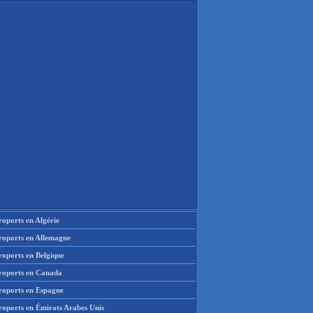
oports en Algérie
roports en Allemagne
roports en Belgique
roports en Canada
roports en Espagne
roports en Émirats Arabes Unis