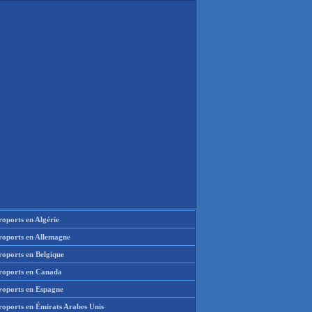
oports en Algérie
roports en Allemagne
roports en Belgique
roports en Canada
roports en Espagne
roports en Émirats Arabes Unis