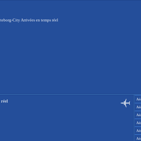
teborg-City Arrivées en temps réel
Aér
réel
Aé
Aé
Aé
Aé
Aé