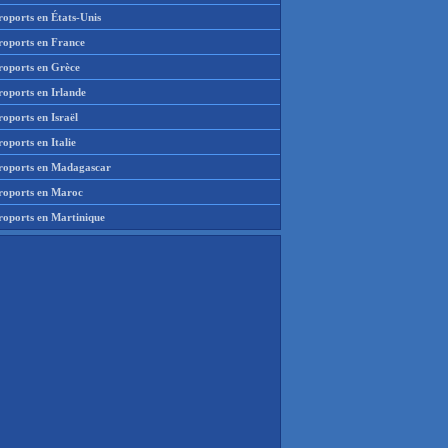
roports en États-Unis
roports en France
roports en Grèce
roports en Irlande
oports en Israël
oports en Italie
roports en Madagascar
roports en Maroc
roports en Martinique