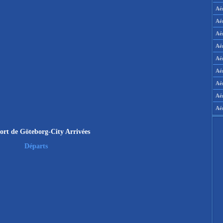
Aé
Aé
Aé
Aé
Aér
Aér
Aé
Aé
Aé
ort de Göteborg-City Arrivées
Départs