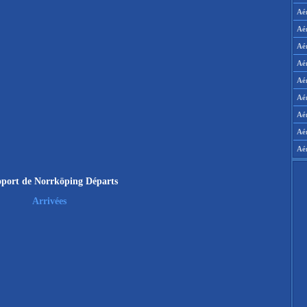
Aé
Aé
Aé
Aé
Aér
Aér
Aé
Aé
Aé
port de Norrköping Départs
Arrivées