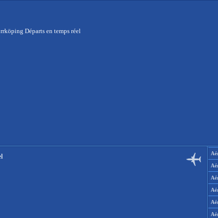
rrköping Départs en temps réel
Aér
l
Aé
Aé
Aé
Aé
Aé