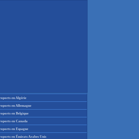
oports en Algérie
roports en Allemagne
roports en Belgique
roports en Canada
roports en Espagne
roports en Émirats Arabes Unis