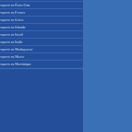
roports en États-Unis
roports en France
roports en Grèce
roports en Irlande
oports en Israël
oports en Italie
roports en Madagascar
roports en Maroc
roports en Martinique