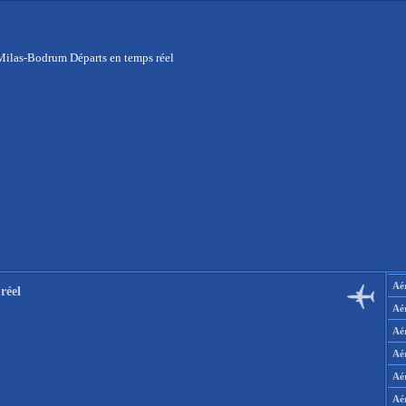
Milas-Bodrum Départs en temps réel
Aér
réel
Aé
Aé
Aé
Aé
Aé