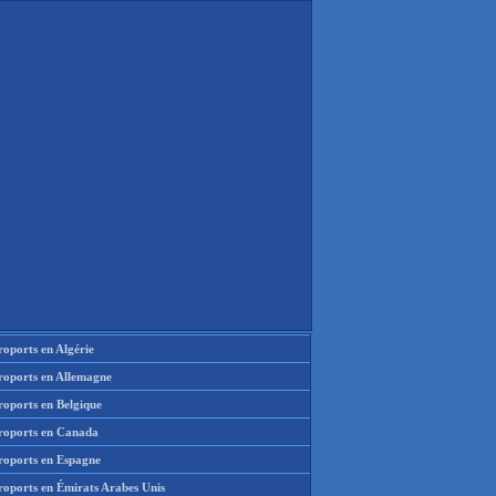
oports en Algérie
roports en Allemagne
roports en Belgique
roports en Canada
roports en Espagne
roports en Émirats Arabes Unis