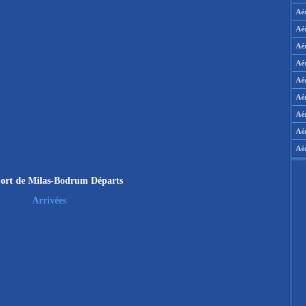
Aé
Aé
Aé
Aé
Aér
Aér
Aé
Aé
Aé
ort de Milas-Bodrum Départs
Arrivées