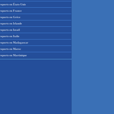
roports en États-Unis
roports en France
roports en Grèce
roports en Irlande
oports en Israël
oports en Italie
roports en Madagascar
roports en Maroc
roports en Martinique