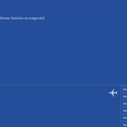
Vienne Arrivées en temps réel
Aér
Aé
Aé
Aé
Aé
Aé