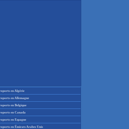
oports en Algérie
roports en Allemagne
roports en Belgique
roports en Canada
roports en Espagne
roports en Émirats Arabes Unis