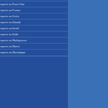
roports en États-Unis
roports en France
roports en Grèce
roports en Irlande
oports en Israël
oports en Italie
roports en Madagascar
roports en Maroc
roports en Martinique