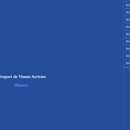
Aé
Aé
Aé
Aé
Aér
Aér
Aé
Aé
Aé
roport de Vienne Arrivées
Départs