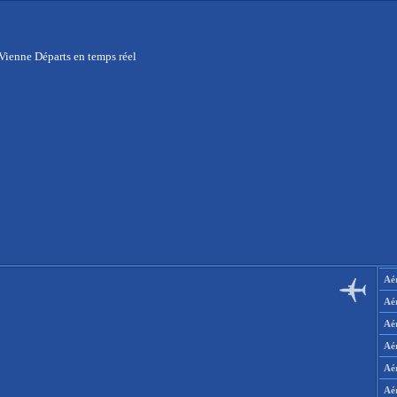
Vienne Départs en temps réel
Aér
Aé
Aé
Aé
Aé
Aé