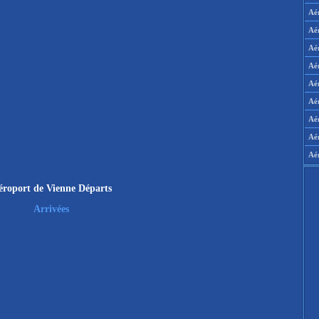
Aé
Aé
Aé
Aé
Aér
Aér
Aé
Aé
Aé
éroport de Vienne Départs
Arrivées