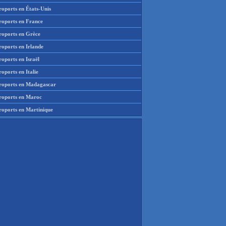
roports en États-Unis
roports en France
roports en Grèce
roports en Irlande
oports en Israël
oports en Italie
roports en Madagascar
roports en Maroc
roports en Martinique