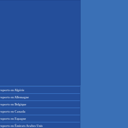
oports en Algérie
roports en Allemagne
roports en Belgique
roports en Canada
roports en Espagne
roports en Émirats Arabes Unis