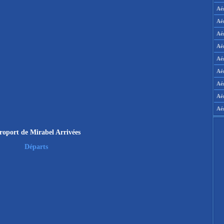
Aé
Aé
Aé
Aé
Aér
Aér
Aé
Aé
Aé
roport de Mirabel Arrivées
Départs