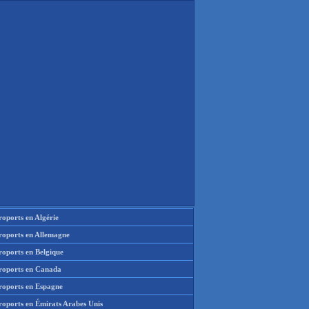
oports en Algérie
roports en Allemagne
roports en Belgique
roports en Canada
roports en Espagne
roports en Émirats Arabes Unis