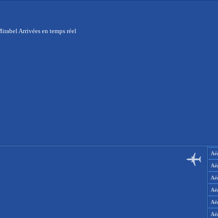
irabel Arrivées en temps réel
Aér
Aé
Aé
Aé
Aé
Aé