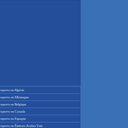
oports en Algérie
roports en Allemagne
roports en Belgique
roports en Canada
roports en Espagne
roports en Émirats Arabes Unis