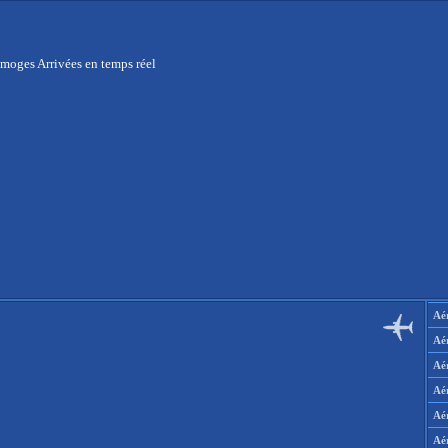
moges Arrivées en temps réel
Aér
Aé
Aé
Aé
Aé
Aé