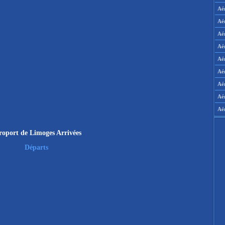
Aé
Aé
Aé
Aé
Aér
Aér
Aé
Aé
Aé
roport de Limoges Arrivées
Départs