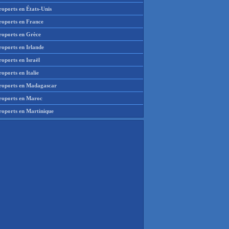
roports en États-Unis
roports en France
roports en Grèce
roports en Irlande
oports en Israël
oports en Italie
roports en Madagascar
roports en Maroc
roports en Martinique