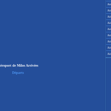
Aé
Aé
Aé
Aé
Aér
Aér
Aé
Aé
Aé
éroport de Milos Arrivées
Départs