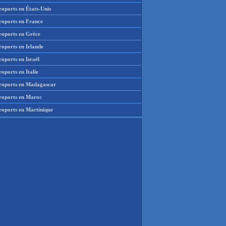
roports en États-Unis
roports en France
roports en Grèce
roports en Irlande
oports en Israël
oports en Italie
roports en Madagascar
roports en Maroc
roports en Martinique