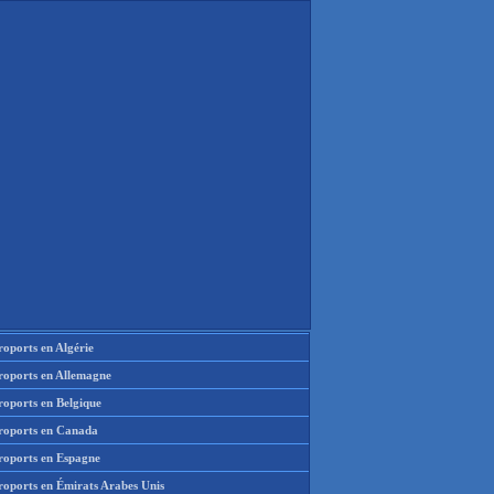
oports en Algérie
roports en Allemagne
roports en Belgique
roports en Canada
roports en Espagne
roports en Émirats Arabes Unis