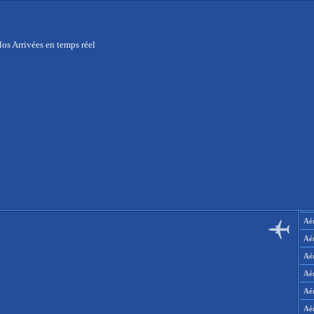
os Arrivées en temps réel
Aér
Aé
Aé
Aé
Aé
Aé