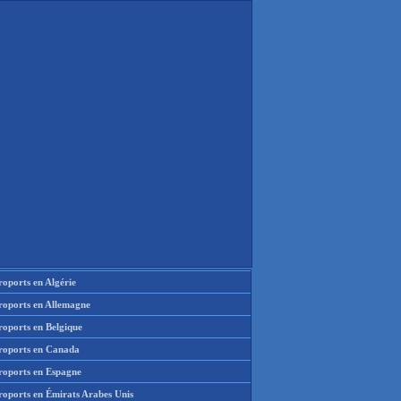
oports en Algérie
roports en Allemagne
roports en Belgique
roports en Canada
roports en Espagne
roports en Émirats Arabes Unis