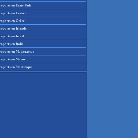
roports en États-Unis
roports en France
roports en Grèce
roports en Irlande
oports en Israël
oports en Italie
roports en Madagascar
roports en Maroc
roports en Martinique