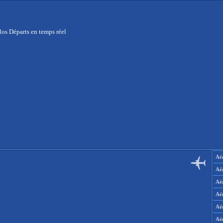
os Départs en temps réel
Aér
Aé
Aé
Aé
Aé
Aé