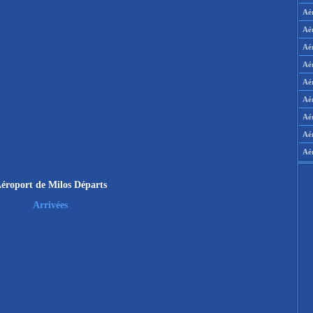
Aé
Aé
Aé
Aé
Aér
Aér
Aé
Aé
Aé
éroport de Milos Départs
Arrivées